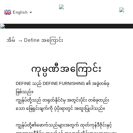
English
အိမ်
Define အကြောင်း
ကုမ္ပဏီအကြောင်း
DEFINE သည် DEFINE FURNISHING ၏ အခွဲတစ်ခု
ဖြစ်သည်။
ကျွန်ုပ်တို့သည် တရုတ်နိုင်ငံမှ အတွင်းပိုင်း တစ်ခုတည်း
သော ဖြေရှင်းချက်ကို ပံ့ပိုးရာတွင် အထူးပြုပါသည်။
ကျွန်ုပ်တို့၏ဖောက်သည်များအတွက် ထုတ်ကုန်ဒီဇိုင်းနှင့်