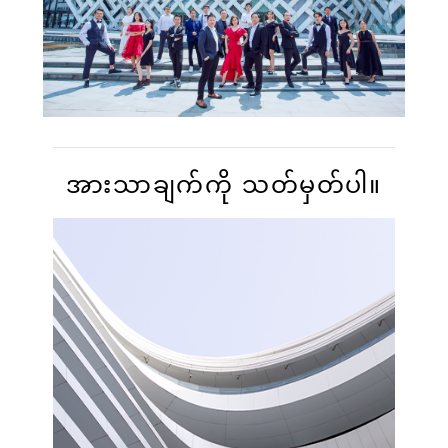
လုပ်ဖော်ကိုင်ဖက်များအားလုံး၏ ထိပ်တန်း ချီးကျူးမှု
ကို ရရှိခဲ့သည်။
အားသာချက်ကို သတ်မှတ်ပါ။