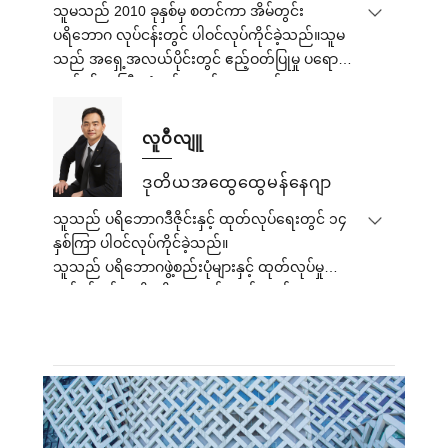
သူမသည် 2010 ခုနှစ်မှ စတင်ကာ အိမ်တွင်း
မြုပ်နှံမှုလုပ်ငန်းတွင် လက်တွေ့အတွေ့အကြုံနှင့်
ပရိဘောဂ လုပ်ငန်းတွင် ပါဝင်လုပ်ကိုင်ခဲ့သည်။သူမ
ဆောက်လုပ်ရေးပစ္စည်းများနှင့် အိမ်ခြံမြေဘဏ္ဍာရေး
သည် အရှေ့အလယ်ပိုင်းတွင် ဧည့်ဝတ်ပြုမှု ပရော
ဆိုင်ရာ ပညာရပ်ဆိုင်ရာ နောက်ခံပညာရပ်တို့ကြောင့်
ဂျက်၏ အကြီးဆုံးဝန်ဆောင်မှုပေးသည့် Hotelier
ကုမ္ပဏီ၏ တည်ငြိမ်သော ဖွံ့ဖြိုးတိုးတက်မှုကို
Group ၏ China ၏ အကြီးအကဲဖြစ်ခဲ့ဖူးသည်။သူမ
ဦးဆောင်နေသူဖြစ်သည်။
သည် ကုမ္ပဏီ၏ အလုံးစုံလည်ပတ်မှုကို တာဝန်ယူကာ
လူဝီလျူ
2015 ခုနှစ်တွင် Foshan Define Furniture Co., Ltd.
ကို ပူးတွဲတည်ထောင်ခဲ့သည်။Royal Tulip၊
ဒုတိယအထွေထွေမန်နေဂျာ
Alexandier၊ Egypt / Lapita Hotel၊ Dubai / Mysk Al
သူသည် ပရိဘောဂဒီဇိုင်းနှင့် ထုတ်လုပ်ရေးတွင် ၁၄
Mouj Hotel၊ Oman / Sheraton Resort၊ Fiji / Le
နှစ်ကြာ ပါဝင်လုပ်ကိုင်ခဲ့သည်။
Royal Meridien Hotel၊ Chennai၊ India / Couples
သူသည် ပရိဘောဂဖွဲ့စည်းပုံများနှင့် ထုတ်လုပ်မှု
of Holiday Inn ကဲ့သို့သော သြဇာကြီးမားသော
လုပ်ငန်းစဉ်အမျိုးမျိုးအတွက် ကျွမ်းကျင်သော
နိုင်ငံတကာ ပရောဂျက်များကို အောင်မြင်စွာ
အတွေ့အကြုံရှိသူဖြစ်သည်။
ပြီးမြောက်အောင် သူမသည် အဖွဲ့ကို ဦးဆောင်ခဲ့
ပရိဘောဂပရောဂျက်အတွက် သူ၏ဖြေရှင်းချက်
သည်။ ယူအက်စ်အေ။
သည် အမြဲထက်မြက်ပြီး ပရော်ဖက်ရှင်နယ်နှင့်
သူမ၏ လုပ်ငန်းနယ်ပယ်တွင် ကျွမ်းကျင်ပိုင်နိုင်မှုနှင့်
မြင်သာသည်။
သြဇာလွှမ်းမိုးမှုနှင့်အတူ၊ သူမသည် ကုမ္ပဏီအတွက်
ကောင်းမွန်သောအဖွဲ့များကို စဉ်ဆက်မပြတ် ပြုစု
ပျိုးထောင်ခဲ့ပြီး ဖောက်သည်များနှင့်