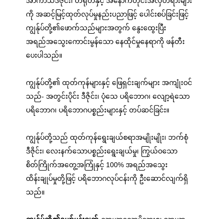
အာကာသဒီဇိုင်း၊ တရုတ်နှင့် အနောက်တိုင်းအလှတရားများ
ကို အဆင့်မြင့်ထုတ်လုပ်မှုနည်းပညာဖြင့် ပေါင်းစပ်ခြင်းဖြင့်
ကျွန်ုပ်တို့၏ဖောက်သည်များအတွက် နွေးထွေးပြီး
အရည်အသွေးကောင်းမွန်သော နေထိုင်မှုနေရာကို ဖန်တီး
ပေးပါသည်။
ကျွန်ုပ်တို့၏ ထုတ်ကုန်များနှင့် ဖြေရှင်းချက်များ အကျုံးဝင်
သည်- အတွင်းပိုင်း ဒီဇိုင်း၊ ပုံသေ ပရိဘောဂ၊ လျော့ရဲသော
ပရိဘောဂ၊ ပရိဘောဂပစ္စည်းများနှင့် တပ်ဆင်ခြင်း။
ကျွန်ုပ်တို့သည် ထုတ်ကုန်ရွေးချယ်စရာအမျိုးမျိုး၊ ဘက်စုံ
ဒီဇိုင်း၊ လေးနက်သောပစ္စည်းရွေးချယ်မှု၊ ကြွယ်ဝသော
စိတ်ကြိုက်အတွေ့အကြုံနှင့် 100% အရည်အသွေး
ထိန်းချုပ်မှုတို့ဖြင့် ပရိဘောဂလုပ်ငန်းကို ဦးဆောင်လျက်ရှိ
သည်။