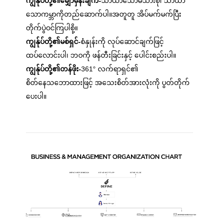
ကျွန်ုပ်တို့၏မျှော်မှန်းချက်-
သာယာသောမိသားစု၊ သာယာ
သောကမ္ဘာကိုတည်ဆောက်ပါ။အတူတူ အိပ်မက်မက်ပြီး
တိုက်ပွဲဝင်ကြပါစို့။
ကျွန်ုပ်တို့၏မစ်ရှင်-
စံနှုန်းကို လုပ်ဆောင်ချက်ဖြင့်
ထပ်လောင်းပါ၊ ဘဝကို ဖန်တီးခြင်းနှင့် ပေါင်းစည်းပါ။
ကျွန်ုပ်တို့၏တန်ဖိုး-
361° လက်ရာရှင်၏
စိတ်နေသဘောထားဖြင့် အသေးစိတ်အားလုံးကို ပွတ်တိုက်
ပေးပါ။