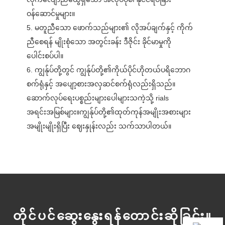
ဝန်ဆောင်မှုများ။
5. မတူညီသော ဖောက်သည်များ၏ လိုအပ်ချက်နှင့် ကိုက်
ညီစေရန် မျိုးစုံသော အတွင်းခန်း ဒီဇိုင်း ခိုင်မာမှုကို
ပေါင်းစပ်ပါ။
6. ကျွန်ုပ်တို့တွင် ကျွန်ုပ်တို့၏ကိုယ်ပိုင်ဟိုတယ်ပရိဘောဂ
စက်ရုံနှင့် အပျော့စားအလှဆင်စက်ရုံလည်းရှိသည်။
ဆောက်လုပ်ရေးပစ္စည်းများပေါများသကဲ့သို့ rials
အရင်းအမြစ်များ။ကျွန်ုပ်တို့၏ထုတ်ကုန်အမျိုးအစားများ
အမျိုးမျိုးရှိပြီး ဈေးနှုန်းလည်း သက်သာပါတယ်။
တိုင်ပင်ဆွေးနွေးရန်တောင်းဆိုခြင်း။