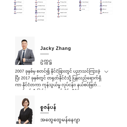
Jacky Zhang
ဥက္ကဋ္ဌ
2007 ခုနှစ်မှ စတင်၍ နိုင်ငံခြားတွင် ပညာသင်ကြားခဲ့
ပြီး 2017 ခုနှစ်တွင် တရုတ်နိုင်ငံသို့ ပြန်လည်ရောက်ရှိ
ကာ နိုင်ငံတကာ ကုန်သွယ်မှု လုပ်ငန်း၊ နယ်စပ်ဖြတ်
ကျော် ရင်းနှီးမြှုပ်နှံမှု၊ အတွင်းပိုင်း ဒီဇိုင်း၊
ဆောက်လုပ်ရေး ပစ္စည်းများ နှင့် ဆောက်လုပ်ရေး
လုပ်ငန်းများသို့ ဝင်ရောက်ခဲ့သည်။ထိုင်းအိမ်ခြံမြေ
စူဇန်ပန်
ရင်းနှီးမြုပ်နှံမှုကို 2014 မှစတင်ပါ။
သူသည် သူ၏ခိုင်မာသောအင်္ဂလိပ်စာတတ်မြောက်မှု၊
အထွေထွေမန်နေဂျာ
နိုင်ငံတကာကုန်သွယ်မှုနှင့် နယ်စပ်ဖြတ်ကျော်ရင်းနှီး