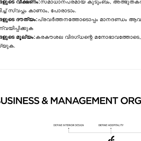
ങളുടെ വീക്ഷണം:
സമാധാനപരമായ കുടുംബം, അത്ഭുതകരമായ 
ിച്ച് സ്വപ്നം കാണാം, പോരാടാം.
ങളുടെ ദൗത്യം:
പ്രവർത്തനത്തോടൊപ്പം മാനദണ്ഡം ആവർത
വയിപ്പിക്കുക
ളുടെ മൂല്യം:
കരകൗശല വിദഗ്ധന്റെ മനോഭാവത്തോടെ, 
്യുക.