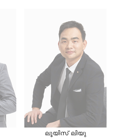
ലൂയിസ് ലിയു