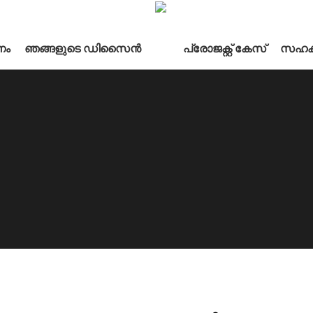
നം
ഞങ്ങളുടെ ഡിസൈൻ
പ്രോജക്റ്റ് കേസ്
സഹക