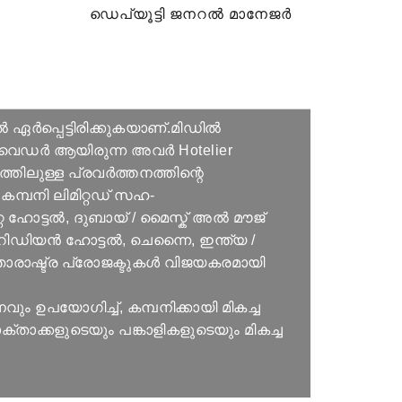
ഡെപ്യൂട്ടി ജനറൽ മാനേജർ
ർപ്പെട്ടിരിക്കുകയാണ്.മിഡിൽ
പ്രൊവൈഡർ ആയിരുന്ന അവർ Hotelier
്തിലുള്ള പ്രവർത്തനത്തിന്റെ
പനി ലിമിറ്റഡ് സഹ-
്റ ഹോട്ടൽ, ദുബായ് / മൈസ്ക് അൽ മൗജ്
െറിഡിയൻ ഹോട്ടൽ, ചെന്നൈ, ഇന്ത്യ /
ാരാഷ്ട്ര പ്രോജക്ടുകൾ വിജയകരമായി
പയോഗിച്ച്, കമ്പനിക്കായി മികച്ച
താക്കളുടെയും പങ്കാളികളുടെയും മികച്ച