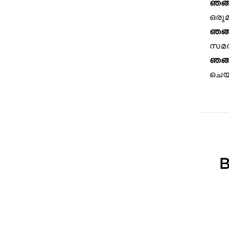
ഞങ്
ഒരുമ
ഞങ്
സമന്
ഞങ്ങ
ചെയ