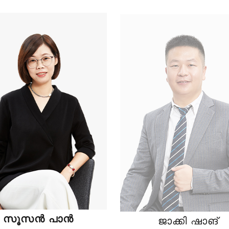
സൂസൻ പാൻ
ജാക്കി ഷാങ്