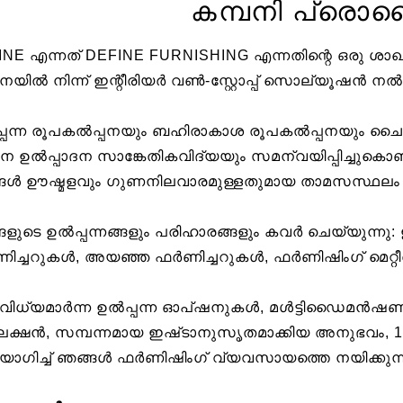
കമ്പനി പ്രെ
INE എന്നത് DEFINE FURNISHING എന്നതിന്റെ ഒരു ശാ
യിൽ നിന്ന് ഇന്റീരിയർ വൺ-സ്റ്റോപ്പ് സൊല്യൂഷൻ നൽക
്പന്ന രൂപകൽപ്പനയും ബഹിരാകാശ രൂപകൽപ്പനയും ചൈനീ
ന ഉൽപ്പാദന സാങ്കേതികവിദ്യയും സമന്വയിപ്പിച്ചുകൊണ
ങൾ ഊഷ്മളവും ഗുണനിലവാരമുള്ളതുമായ താമസസ്ഥലം സൃഷ
ങളുടെ ഉൽപ്പന്നങ്ങളും പരിഹാരങ്ങളും കവർ ചെയ്യുന്ന
ിച്ചറുകൾ, അയഞ്ഞ ഫർണിച്ചറുകൾ, ഫർണിഷിംഗ് മെറ്റീ
ിധ്യമാർന്ന ഉൽപ്പന്ന ഓപ്ഷനുകൾ, മൾട്ടിഡൈമൻഷ
ക്ഷൻ, സമ്പന്നമായ ഇഷ്‌ടാനുസൃതമാക്കിയ അനുഭവം, 
ോഗിച്ച് ഞങ്ങൾ ഫർണിഷിംഗ് വ്യവസായത്തെ നയിക്കുന്ന