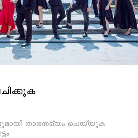
ിക്കുക
്ങളുമായി താരതമ്യം ചെയ്യുക
്ടം