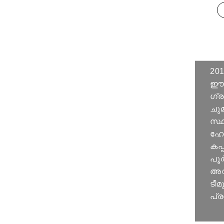
20
ഈസ്
ഗ്ര
ചു
സ്ഥ
ഹോട
കപ
പൂ
അവ
ടീമ
പ്