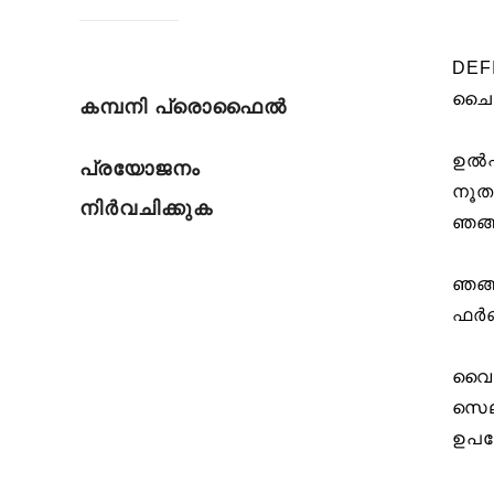
DEF
ചൈന
കമ്പനി പ്രൊഫൈൽ
ഉൽപ
പ്രയോജനം
നൂത
നിർവചിക്കുക
ഞങ്
ഞങ്
ഫർണ
വൈവ
സെല
ഉപയ