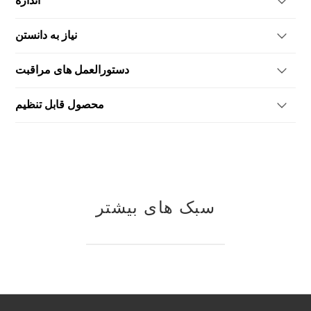
اندازه
2. فوم با چگالی بالا روکش شده با پارچه فیبر گیاهی سه بعدی وارداتی
2280*1100*760
نیاز به دانستن
3130*1100*760
ساخته شده به سفارش
دستورالعمل های مراقبت
محصول قابل تنظیم
آیا به اندازه، رنگ یا پرداخت جایگزین علاقه دارید؟برای اطلاعات بیشتر
در مورد نحوه سفارشی سازی این محصول، لطفا با ما تماس بگیرید.
سبک های بیشتر